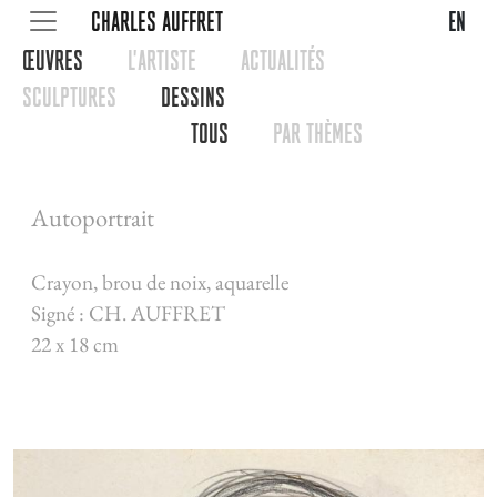
CHARLES AUFFRET
en
œUVRES
L'ARTISTE
ACTUALITéS
SCULPTURES
DESSINS
TOUS
PAR THèMES
Autoportrait
Crayon, brou de noix, aquarelle
Signé : CH. AUFFRET
22 x 18 cm