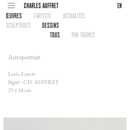
CHARLES AUFFRET
en
œUVRES
L'ARTISTE
ACTUALITéS
SCULPTURES
DESSINS
TOUS
PAR THèMES
Autoportrait
Lavis d'encre
Signé : CH. AUFFRET
25 x 18 cm