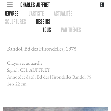
CHARLES AUFFRET
en
œUVRES
L'ARTISTE
ACTUALITéS
SCULPTURES
DESSINS
TOUS
PAR THèMES
Bandol, Bd des Hirondelles, 1975
Crayon et aquarelle
Signé : CH. AUFFRET
Annoté et daté : Bd des Hirondelles Bandol 75
14 x 22 cm