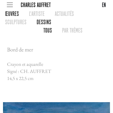
CHARLES AUFFRET
en
œUVRES
L'ARTISTE
ACTUALITéS
SCULPTURES
DESSINS
TOUS
PAR THèMES
Bord de mer
Crayon et aquarelle
Signé : CH. AUFFRET
14,5 x 22,5 cm