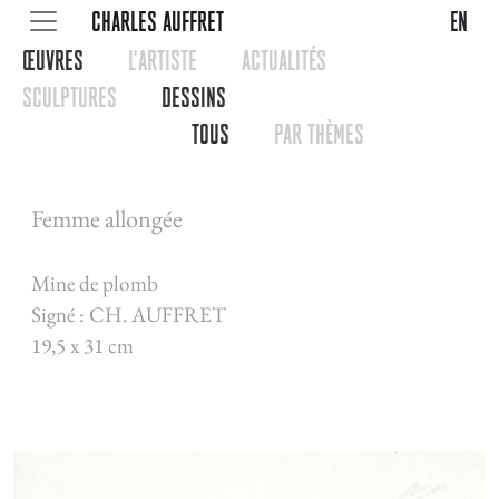
CHARLES AUFFRET
en
œUVRES
L'ARTISTE
ACTUALITéS
SCULPTURES
DESSINS
TOUS
PAR THèMES
Femme allongée
Mine de plomb
Signé : CH. AUFFRET
19,5 x 31 cm