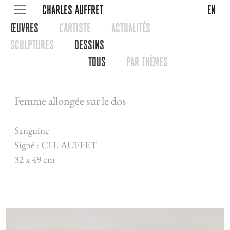
CHARLES AUFFRET
en
œUVRES
L'ARTISTE
ACTUALITéS
SCULPTURES
DESSINS
TOUS
PAR THèMES
Femme allongée sur le dos
Sanguine
Signé : CH. AUFFET
32 x 49 cm