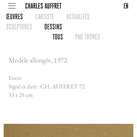
CHARLES AUFFRET
en
œUVRES
L'ARTISTE
ACTUALITéS
SCULPTURES
DESSINS
TOUS
PAR THèMES
Modèle allongée, 1972
Encre
Signé et daté : CH. AUFFRET 72
33 x 25 cm