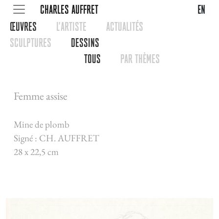
CHARLES AUFFRET
en
œUVRES
L'ARTISTE
ACTUALITéS
SCULPTURES
DESSINS
TOUS
PAR THèMES
Femme assise
Mine de plomb
Signé : CH. AUFFRET
28 x 22,5 cm