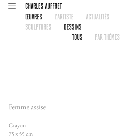
CHARLES AUFFRET
œUVRES
L'ARTISTE
ACTUALITéS
SCULPTURES
DESSINS
TOUS
PAR THèMES
Femme assise
Crayon
75 x 55 cm