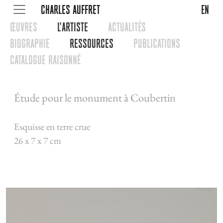
CHARLES AUFFRET
en
œUVRES
L'ARTISTE
ACTUALITéS
BIOGRAPHIE
RESSOURCES
PUBLICATIONS
CATALOGUE RAISONNé
Étude pour le monument à Coubertin
Esquisse en terre crue
26 x 7 x 7 cm