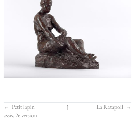
←
Petit lapin
↑
La Ratapoil
→
assis, 2e version