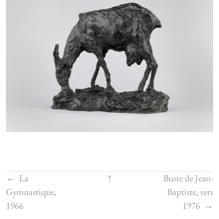
←
La
↑
Buste de Jean-
Gymnastique,
Baptiste, vers
1966
1976
→