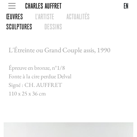
CHARLES AUFFRET
en
œUVRES
L'ARTISTE
ACTUALITéS
SCULPTURES
DESSINS
L'Étreinte ou Grand Couple assis, 1990
Épreuve en bronze, n°1/8
Fonte à la cire perdue Delval
Signé : CH. AUFFRET
110 x 25 x 36 cm